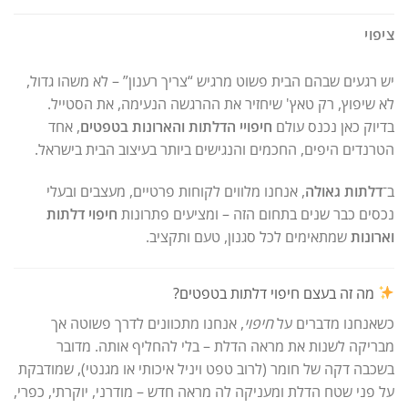
ציפוי
יש רגעים שבהם הבית פשוט מרגיש “צריך רענון” – לא משהו גדול,
לא שיפוץ, רק טאץ' שיחזיר את ההרגשה הנעימה, את הסטייל.
בדיוק כאן נכנס עולם
חיפויי הדלתות והארונות בטפטים
, אחד
הטרנדים היפים, החכמים והנגישים ביותר בעיצוב הבית בישראל.
ב־
דלתות גאולה
, אנחנו מלווים לקוחות פרטיים, מעצבים ובעלי
נכסים כבר שנים בתחום הזה – ומציעים פתרונות
חיפוי דלתות
וארונות
שמתאימים לכל סגנון, טעם ותקציב.
מה זה בעצם חיפוי דלתות בטפטים?
כשאנחנו מדברים על
חיפוי
, אנחנו מתכוונים לדרך פשוטה אך
מבריקה לשנות את מראה הדלת – בלי להחליף אותה. מדובר
בשכבה דקה של חומר (לרוב טפט ויניל איכותי או מגנטי), שמודבקת
על פני שטח הדלת ומעניקה לה מראה חדש – מודרני, יוקרתי, כפרי,