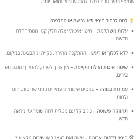
שחיפוי בהיר גורם לחלל להרגיש גדול ומואר יותר.
למה לבחור חיפוי ולא צביעה או החלפה?
עלות משתלמת
– חיפוי איכותי עולה חלק קטן ממחיר דלת
חדשה.
ללא לכלוך או רעש
– ההתקנה מהירה, נקייה ומתבצעת במקום.
שימור איכות הדלת הקיימת
– אין צורך לפרק, להחליף מנגנון או
צירים.
עמידות גבוהה
– טפטים איכותיים עמידים בפני שריטות, חום
ולחות.
תחזוקה פשוטה
– ניגוב קל עם מטלית לחה שומר על מראה
חדש.
חיפוי דלתות וארונות – עשה זאת בעצמך או שירות מקצועי?