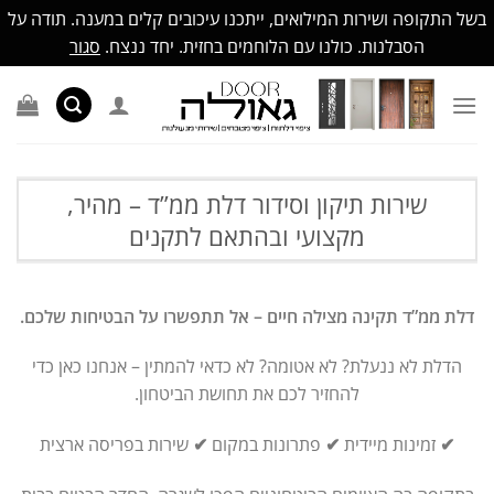
בשל התקופה ושירות המילואים, ייתכנו עיכובים קלים במענה. תודה על
הסבלנות. כולנו עם הלוחמים בחזית. יחד ננצח.
סגור
Ski
t
conten
שירות תיקון וסידור דלת ממ”ד – מהיר,
מקצועי ובהתאם לתקנים
דלת ממ”ד תקינה מצילה חיים – אל תתפשרו על הבטיחות שלכם.
הדלת לא ננעלת? לא אטומה? לא כדאי להמתין – אנחנו כאן כדי
להחזיר לכם את תחושת הביטחון.
✔
זמינות מיידית
✔
פתרונות במקום
✔
שירות בפריסה ארצית