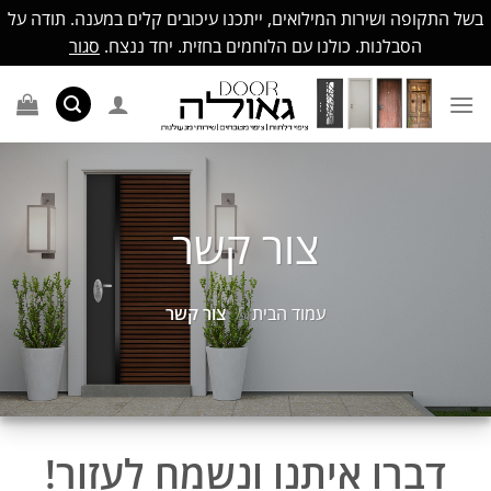
בשל התקופה ושירות המילואים, ייתכנו עיכובים קלים במענה. תודה על
הסבלנות. כולנו עם הלוחמים בחזית. יחד ננצח.
סגור
Ski
t
conten
צור קשר
עמוד הבית
/
צור קשר
דברו איתנו ונשמח לעזור!